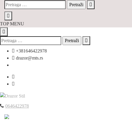
TOP MENU
+381646422978
drazor@mts.rs
0646422978