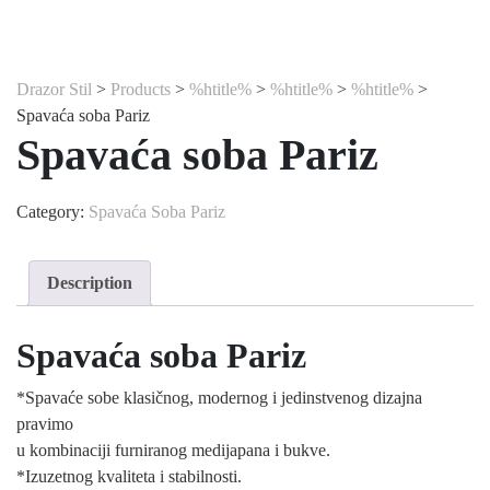
Drazor Stil
>
Products
>
%htitle%
>
%htitle%
>
%htitle%
>
Spavaća soba Pariz
Spavaća soba Pariz
Category:
Spavaća Soba Pariz
Description
Spavaća soba Pariz
*Spavaće sobe klasičnog, modernog i jedinstvenog dizajna
pravimo
u kombinaciji furniranog medijapana i bukve.
*Izuzetnog kvaliteta i stabilnosti.