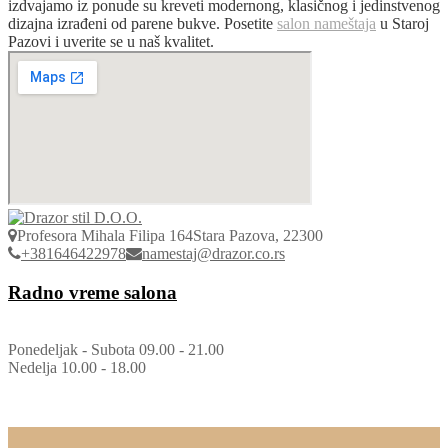
izdvajamo iz ponude su kreveti modernong, klasičnog i jedinstvenog
dizajna izrađeni od parene bukve. Posetite
salon nameštaja
u Staroj
Pazovi i uverite se u naš kvalitet.
Profesora Mihala Filipa 164
Stara Pazova, 22300
+381646422978
namestaj@drazor.co.rs
Radno vreme salona
Ponedeljak - Subota 09.00 - 21.00
Nedelja 10.00 - 18.00