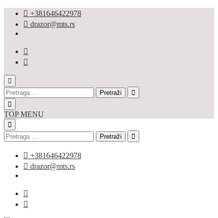
Skip
+381646422978
to
drazor@mts.rs
content
Pretraga
za:
TOP MENU
Pretraga
za:
+381646422978
drazor@mts.rs