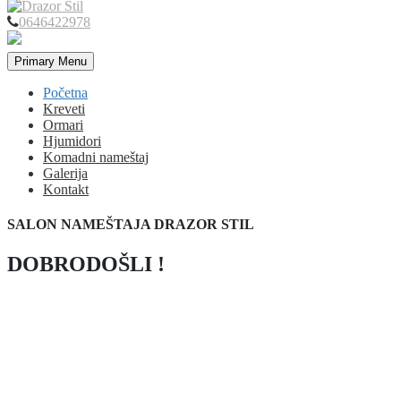
0646422978
Primary Menu
Početna
Kreveti
Ormari
Hjumidori
Komadni nameštaj
Galerija
Kontakt
SALON NAMEŠTAJA DRAZOR STIL
DOBRODOŠLI !