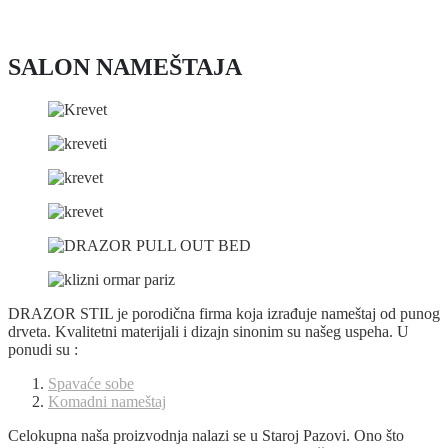
SALON NAMEŠTAJA
DRAZOR STIL je porodična firma koja izrađuje nameštaj od punog
drveta. Kvalitetni materijali i dizajn sinonim su našeg uspeha. U
ponudi su :
Spavaće sobe
Komadni nameštaj
Celokupna naša proizvodnja nalazi se u Staroj Pazovi. Ono što