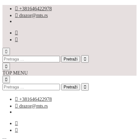
+381646422978
drazor@mts.rs
TOP MENU
+381646422978
drazor@mts.rs