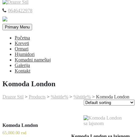
0646422978
Primary Menu
Početna
Kreveti
Ormari
Hjumidori
Komadni nameštaj
Galerija
Kontakt
Komoda London
Drazor Stil
>
Products
>
%htitle%
>
%htitle%
>
Komoda London
Komoda London
65,000.00
rsd
Komoda London sa lajsnom