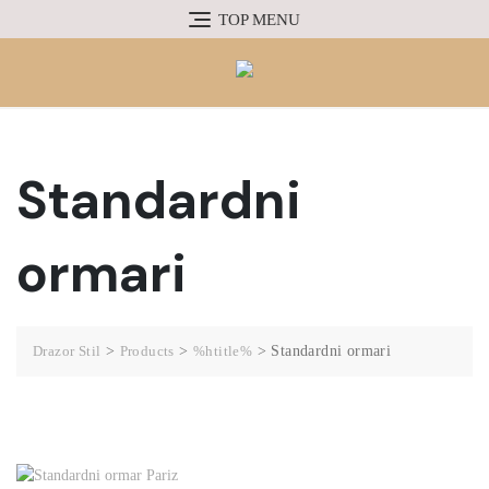
TOP MENU
Standardni
ormari
Drazor Stil
>
Products
>
%htitle%
>
Standardni ormari