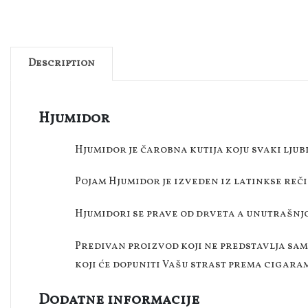
Description
Hjumidor
Hjumidor je čarobna kutija koju svaki ljub
Pojam Hjumidor je izveden iz latinkse reči
Hjumidori se prave od drveta a unutrašnj
Predivan proizvod koji ne predstavlja sam
koji će dopuniti Vašu strast prema cigara
Dodatne informacije