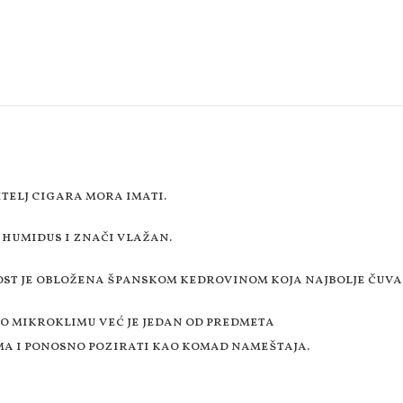
itelj cigara mora imati.
 humidus i znači vlažan.
ost je obložena španskom kedrovinom koja najbolje čuva
o mikroklimu već je jedan od predmeta
ma i ponosno pozirati kao komad nameštaja.