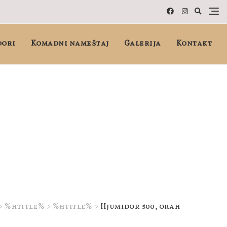
dori
Komadni nameštaj
Galerija
Kontakt
>
%htitle%
>
%htitle%
>
Hjumidor 500, orah