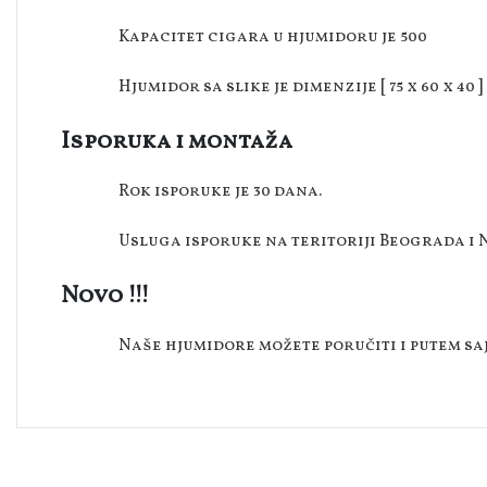
Kapacitet cigara u hjumidoru je 500
Hjumidor sa slike je dimenzije [ 75 x 60 x 40 ]
Isporuka i montaža
Rok isporuke je 30 dana.
Usluga isporuke na teritoriji Beograda i N
Novo !!!
Naše hjumidore možete poručiti i putem sa