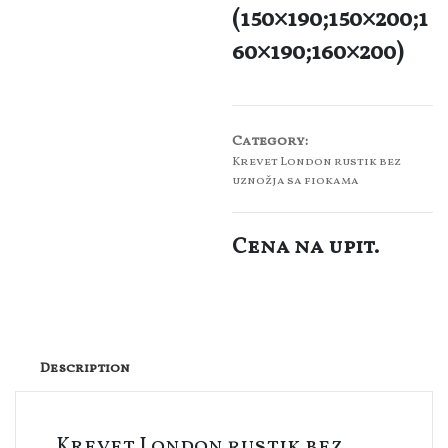
(150×190;150×200;1
60×190;160×200)
Category:
Krevet London rustik bez
uznožja sa fiokama
Cena na upit.
Description
Krevet London rustik bez