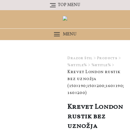
Skip
TOP MENU
to
content
MENU
>
>
Drazor Stil
Products
>
>
%htitle%
%htitle%
Krevet London rustik
bez uznožja
(150×190;150×200;160×190;
160×200)
Krevet London
rustik bez
uznožja